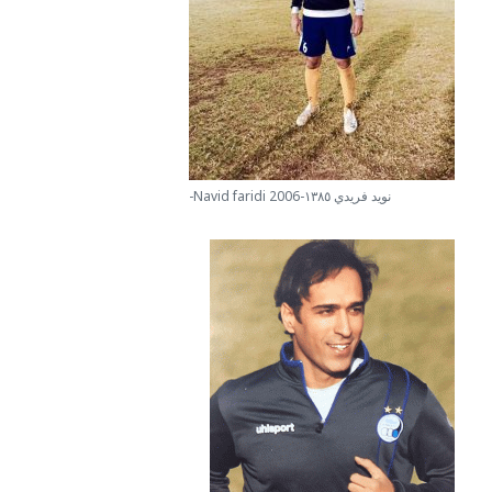
-Navid faridi 2006-نويد فريدي ١٣٨٥