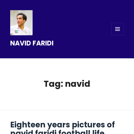
MENU
NAVID FARIDI
AND
WIDGETS
Tag: navid
Eighteen years pictures of
navid faridi football life